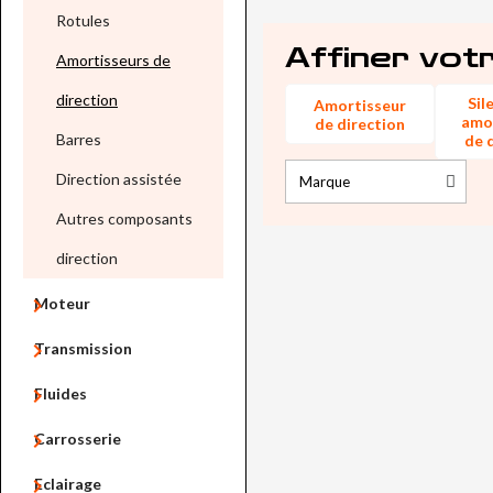
Rotules
Affiner vot
Amortisseurs de
direction
Sil
Amortisseur
amo
de direction
Barres
de 
Direction assistée
Autres composants
direction

Moteur

Transmission

Fluides

Carrosserie

Eclairage