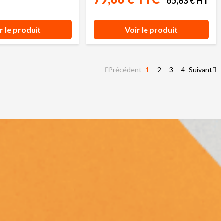
65,83 € HT
r le produit
Voir le produit
Précédent
1
2
3
4
Suivant