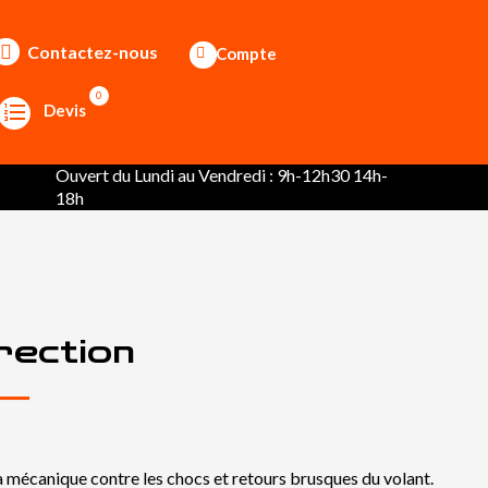
Contactez-nous
Compte
0
Devis
Ouvert du Lundi au Vendredi : 9h-12h30 14h-
18h
rection
 la mécanique contre les chocs et retours brusques du volant.