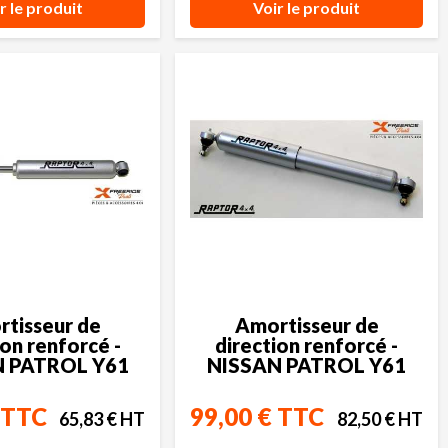
r le produit
Voir le produit
tisseur de
Amortisseur de
ion renforcé -
direction renforcé -
 PATROL Y61
NISSAN PATROL Y61
 TTC
99,00 € TTC
65,83 € HT
82,50 € HT