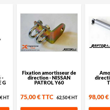
Fixation amortisseur de
Amor
 -
direction - NISSAN
direct
 G
PATROL Y60
75,00 € TTC
98,00 €
 € HT
62,50 € HT