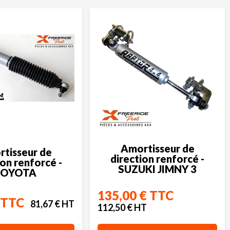
Amortisseur de
tisseur de
direction renforcé -
ion renforcé -
SUZUKI JIMNY 3
TOYOTA
135,00 € TTC
 TTC
81,67 € HT
112,50 € HT