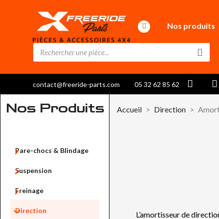
Nos produits
contact@freeride-parts.com
05 32 62 85 62
Nos Produits
Accueil
Direction
Amorti

Pare-chocs & Blindage

Suspension

Freinage

Direction
L’amortisseur de directio