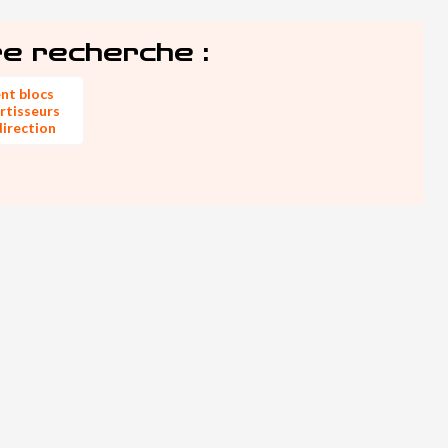
re recherche :
ent blocs
rtisseurs
direction