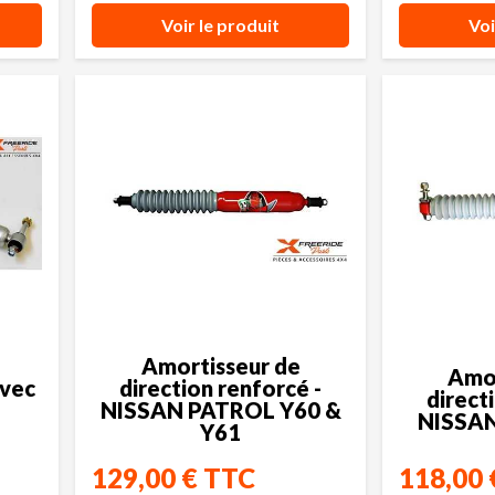
Voir le produit
Voi
Amortisseur de
Amor
avec
direction renforcé -
direct
N
NISSAN PATROL Y60 &
NISSAN
Y61
129,00 € TTC
118,00 