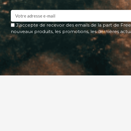
J’accepte de recevoir des emails de la part de Free
nouveaux produits, les promotions, les dernières actu