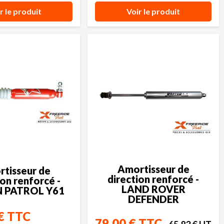
r le produit
Voir le produit
Amortisseur de
tisseur de
direction renforcé -
ion renforcé -
LAND ROVER
 PATROL Y61
DEFENDER
€ TTC
79,00 € TTC