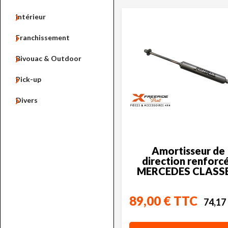

Intérieur

Franchissement

Bivouac & Outdoor

Pick-up

Divers
Amortisseur de
direction renforcé
MERCEDES CLASSE
89,00 € TTC
74,17