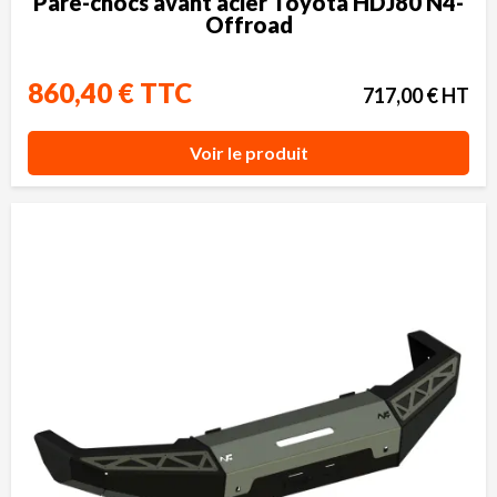
Pare-chocs avant acier Toyota HDJ80 N4-
Offroad
860,40 € TTC
717,00 € HT
Voir le produit