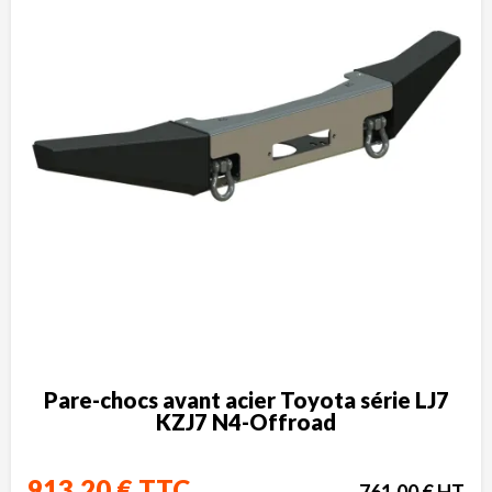
Pare-chocs avant acier Toyota série LJ7
KZJ7 N4-Offroad
913,20 € TTC
761,00 € HT