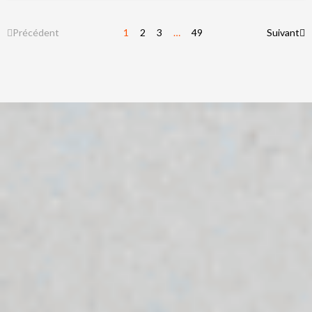
Précédent
1
2
3
…
49
Suivant