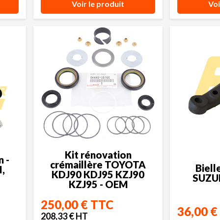
Voir le produit
Voi
Kit rénovation
n -
crémaillère TOYOTA
Biell
,
KDJ90 KDJ95 KZJ90
SUZU
KZJ95 - OEM
250,00 € TTC
36,00 €
208,33 € HT