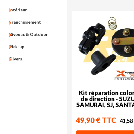

Intérieur

Franchissement

Bivouac & Outdoor

Pick-up

Divers
Kit réparation colo
de direction - SUZ
SAMURAI, SJ, SAN
49,90 € TTC
41,58