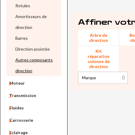
Rotules
Amortisseurs de
Affiner vot
direction
Arbre de
Bo
Barres
direction
di
Direction assistée
Kit
réparation
Autres composants
colonne de
direction
direction

Moteur

Transmission

Fluides

Carrosserie

Eclairage