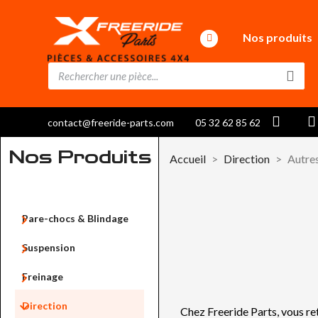
Nos produits
contact@freeride-parts.com
05 32 62 85 62
Nos Produits
Accueil
Direction
Autre

Pare-chocs & Blindage

Suspension

Freinage

Direction
Chez Freeride Parts, vous re