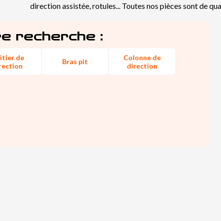
direction assistée, rotules... Toutes nos pièces sont de qu
re recherche :
itier de
Colonne de
Bras pit
rection
direction