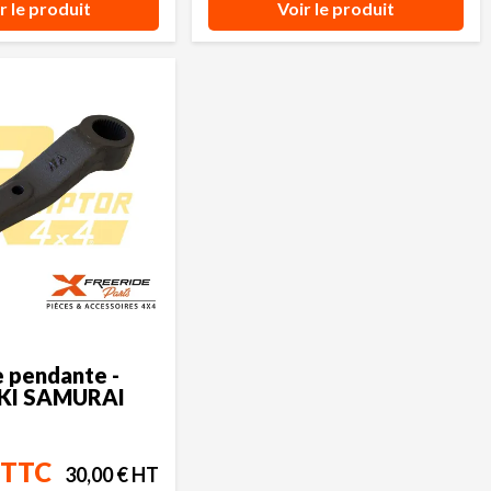
r le produit
Voir le produit
e pendante -
KI SAMURAI
 TTC
30,00 € HT