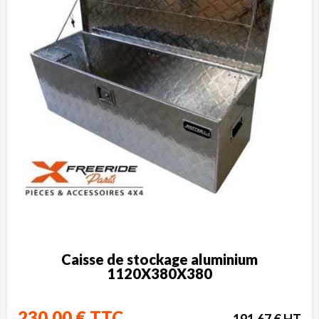
Caisse de stockage aluminium
1120X380X380
230,00 € TTC
191,67 € HT