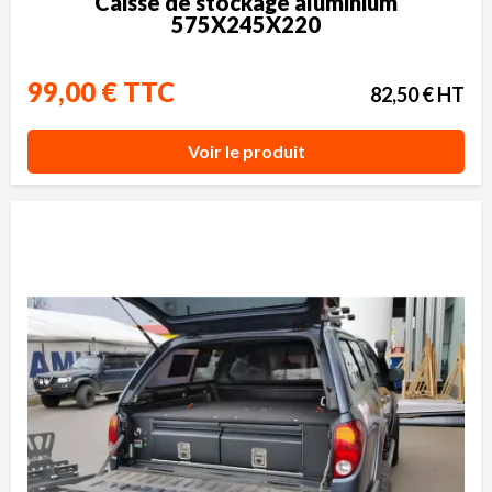
Caisse de stockage aluminium
575X245X220
99,00 € TTC
82,50 € HT
Voir le produit