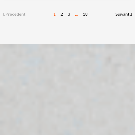
Précédent
1
2
3
…
18
Suivant