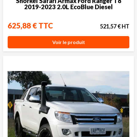
Snorkel Safari Armax Ford Ranger T8
2019-2023 2.0L EcoBlue Diesel
625,88 € TTC
521,57 € HT
Voir le produit