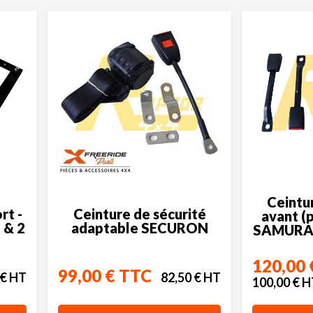
Ceintu
rt -
Ceinture de sécurité
avant (
 & 2
adaptable SECURON
SAMURAI
120,00 
99,00 € TTC
 € HT
82,50 € HT
100,00 € 