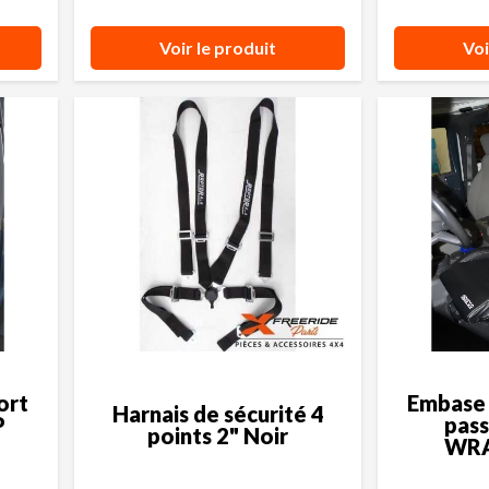
Voir le produit
Voi
ort
Embase 
Harnais de sécurité 4
P
pass
points 2" Noir
WRA