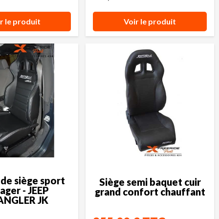
r le produit
Voir le produit
de siège sport
Siège semi baquet cuir
ager - JEEP
grand confort chauffant
NGLER JK