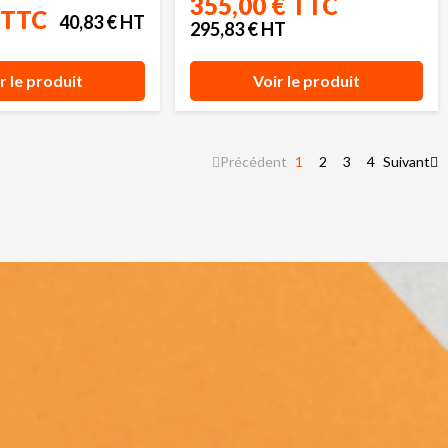
355,00 € TTC
 TTC
40,83 € HT
295,83 € HT
r le produit
Voir le produit
Précédent
1
2
3
4
Suivant