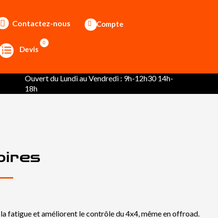
Contactez-nous
Compte
0
Devis
Ouvert du Lundi au Vendredi : 9h-12h30 14h-
18h
oires
 la fatigue et améliorent le contrôle du 4x4, même en offroad.