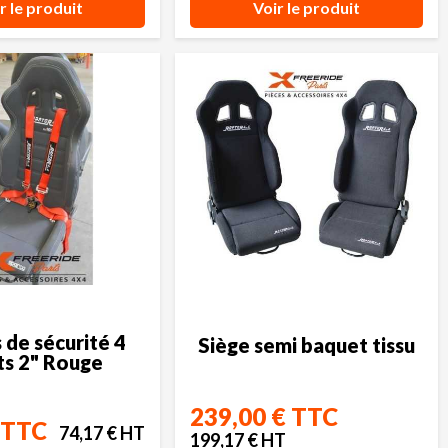
r le produit
Voir le produit
 de sécurité 4
Siège semi baquet tissu
ts 2" Rouge
239,00 € TTC
 TTC
74,17 € HT
199,17 € HT