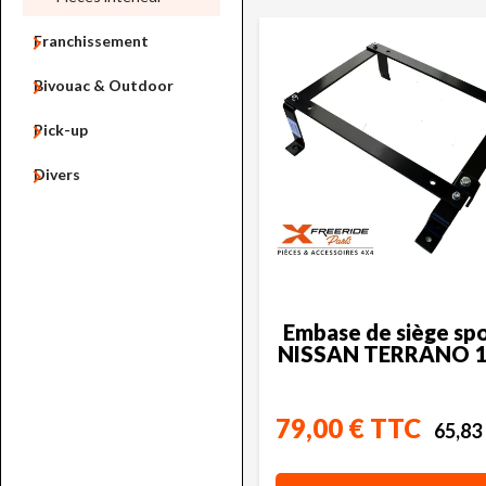

Franchissement

Bivouac & Outdoor

Pick-up

Divers
Embase de siège spo
NISSAN TERRANO 1
79,00 € TTC
65,83