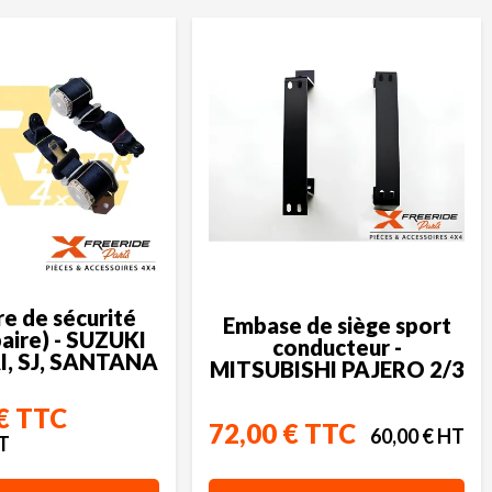
re de sécurité
Embase de siège sport
paire) - SUZUKI
conducteur -
, SJ, SANTANA
MITSUBISHI PAJERO 2/3
€ TTC
72,00 € TTC
60,00 € HT
HT