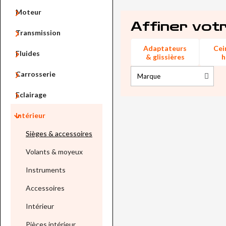

Moteur
Affiner vot

Transmission
Adaptateurs
Cei

Fluides
& glissières
h

Carrosserie

Eclairage

Intérieur
Sièges & accessoires
Volants & moyeux
Instruments
Accessoires
Intérieur
Pièces intérieur