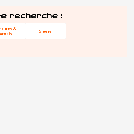
re recherche :
ntures &
Sièges
arnais