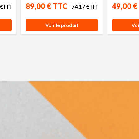
89,00 € TTC
49,00 €
 € HT
74,17 € HT
Voir le produit
Voi