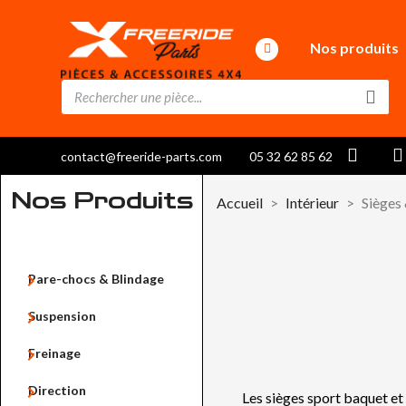
Nos produits
contact@freeride-parts.com
05 32 62 85 62
Nos Produits
Accueil
Intérieur
Sièges

Pare-chocs & Blindage

Suspension

Freinage

Direction
Les sièges sport baquet et 