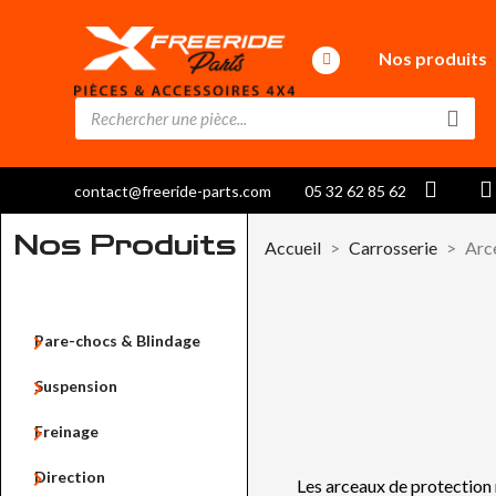
Nos produits
contact@freeride-parts.com
05 32 62 85 62
Nos Produits
Accueil
Carrosserie
Arc

Pare-chocs & Blindage

Suspension

Freinage

Direction
Les arceaux de protection re