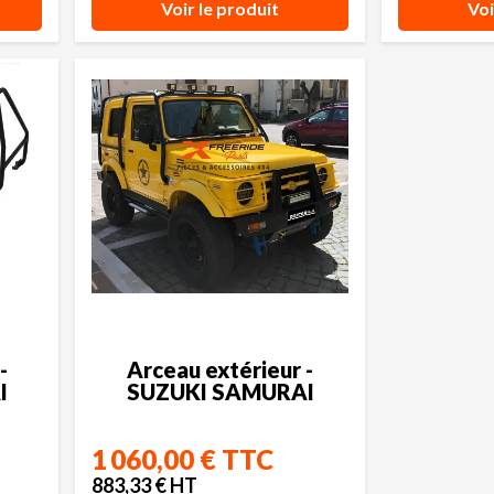
Voir le produit
Voi
-
Arceau extérieur -
I
SUZUKI SAMURAI
1 060,00 € TTC
883,33 € HT