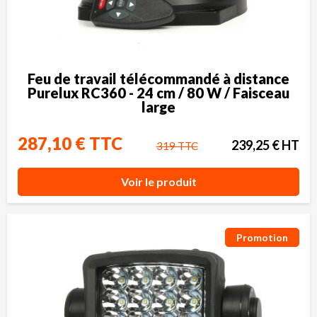
Feu de travail télécommandé à distance
Purelux RC360 - 24 cm / 80 W / Faisceau
large
287,10 € TTC
239,25 € HT
319 TTC
Voir le produit
Promotion