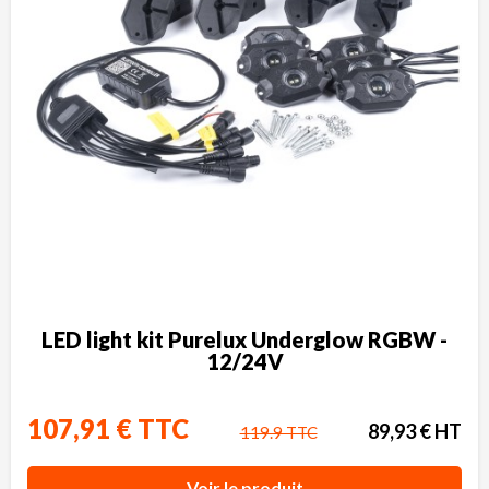
LED light kit Purelux Underglow RGBW -
12/24V
107,91 € TTC
89,93 € HT
119.9 TTC
Voir le produit