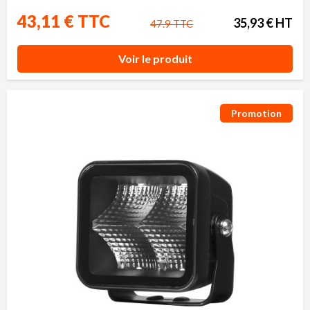
43,11 € TTC
35,93 € HT
47.9 TTC
Voir le produit
Promotion