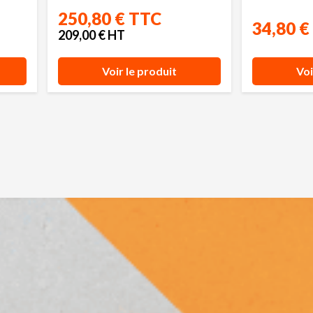
250,80 € TTC
34,80 €
209,00 € HT
Voir le produit
Voi