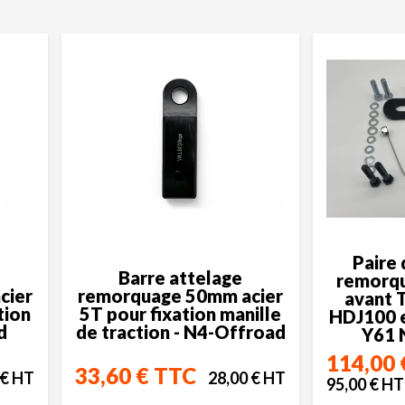
Paire
Barre attelage
remorqu
cier
remorquage 50mm acier
avant 
tion
5T pour fixation manille
HDJ100 e
d
de traction - N4-Offroad
Y61 
114,00 
33,60 € TTC
 € HT
28,00 € HT
95,00 € HT