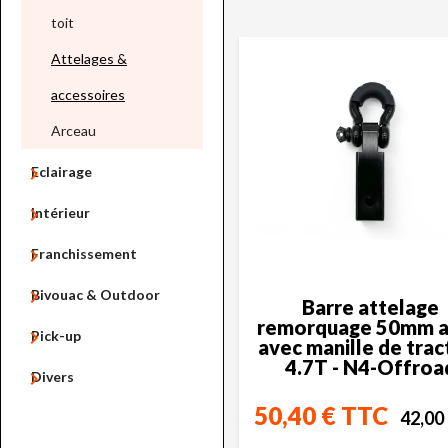
toit
Attelages &
accessoires
Arceau

Eclairage

Intérieur

Franchissement

Bivouac & Outdoor
Barre attelage
remorquage 50mm a

Pick-up
avec manille de trac
4.7T - N4-Offroa

Divers
50,40 € TTC
42,00