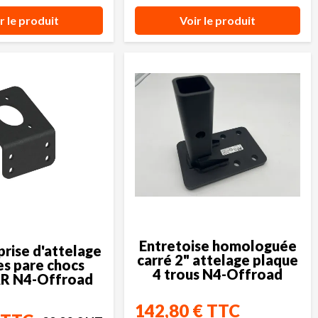
r le produit
Voir le produit
Entretoise homologuée
prise d'attelage
carré 2" attelage plaque
es pare chocs
4 trous N4-Offroad
 N4-Offroad
142,80 € TTC