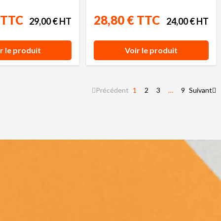
 TTC
28,80 € TTC
29,00 € HT
24,00 € HT
r le produit
Voir le produit
Précédent
1
2
3
…
9
Suivant