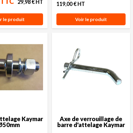
 TTC
29,98 € HT
119,00 € HT
r le produit
Voir le produit
attelage Kaymar
Axe de verrouillage de
Ø50mm
barre d'attelage Kaymar