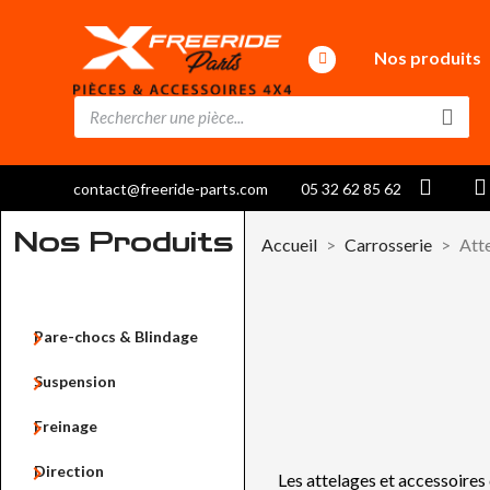
Nos produits
contact@freeride-parts.com
05 32 62 85 62
Nos Produits
Accueil
Carrosserie
Att

Pare-chocs & Blindage

Suspension

Freinage

Direction
Les attelages et accessoires