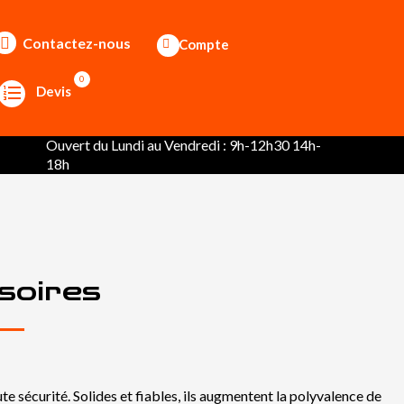
Contactez-nous
Compte
0
Devis
Ouvert du Lundi au Vendredi : 9h-12h30 14h-
18h
soires
 sécurité. Solides et fiables, ils augmentent la polyvalence de