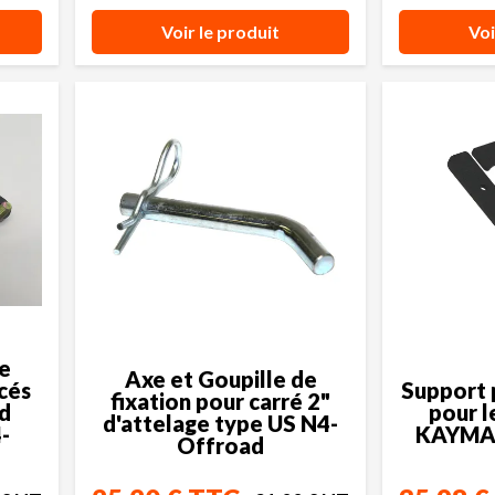
Voir le produit
Voi
de
Axe et Goupille de
cés
Support 
fixation pour carré 2"
d
pour l
d'attelage type US N4-
4-
KAYMAR
Offroad