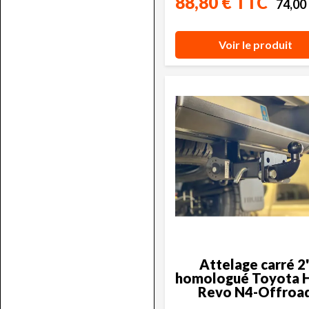
88,80 € TTC
74,00
Voir le produit
Attelage carré 2
homologué Toyota H
Revo N4-Offroa