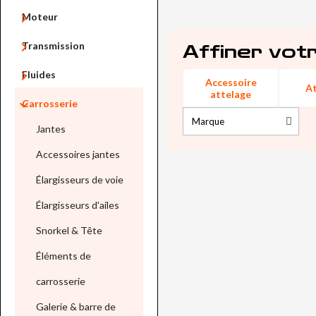

Moteur

Transmission
Affiner vot

Fluides
Accessoire
A
attelage

Carrosserie
Jantes
Accessoires jantes
Élargisseurs de voie
Élargisseurs d'ailes
Snorkel & Tête
Éléments de
carrosserie
Galerie & barre de