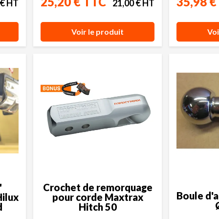
25,20 € TTC
35,98 €
 € HT
21,00 € HT
Voir le produit
Voi
"
Crochet de remorquage
Boule d'
ilux
pour corde Maxtrax
d
Hitch 50