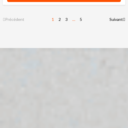
Précédent
1
2
3
…
5
Suivant