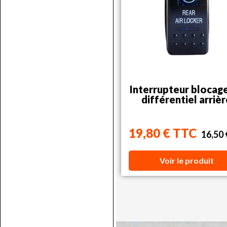
Interrupteur blocag
différentiel arriè
19,80 € TTC
16,50
Voir le produit