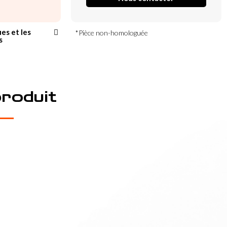
ues et les
*Pièce non-homologuée
s
produit