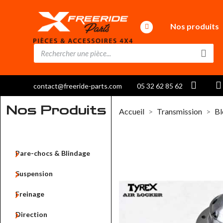
Nos produits
contact@freeride-parts.com
05 32 62 85 62
Nos Produits
Accueil
Transmission
Bl

Pare-chocs & Blindage

Suspension

Freinage

Direction