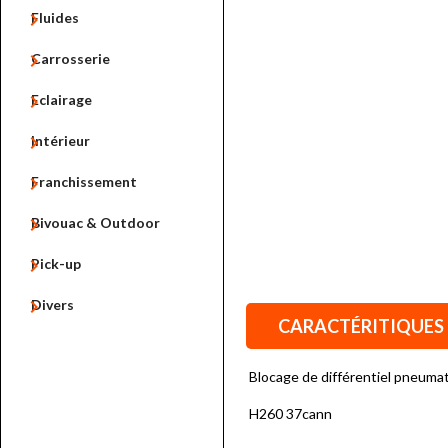

Fluides

Carrosserie

Eclairage

Intérieur

Franchissement

Bivouac & Outdoor

Pick-up

Divers
CARACTÉRITIQUES
Blocage de différentiel pneumat
H260 37cann