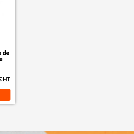
e de
re
 € HT