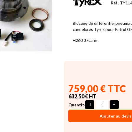
Réf .
TY11
Blocage de différentiel pneumat
cannelures Tyrex pour Patrol G
H260 37cann
759,00 € TTC
632,50 € HT
Quantité
Ajouter au devis