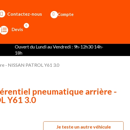
Contactez-nous
Compte
0
Devis
Ouvert du Lundi au Vendredi : 9h-12h30 14h-
18h
rière - NISSAN PATROL Y61 3.0
érentiel pneumatique arrière -
 Y61 3.0
Je teste un autre véhicule