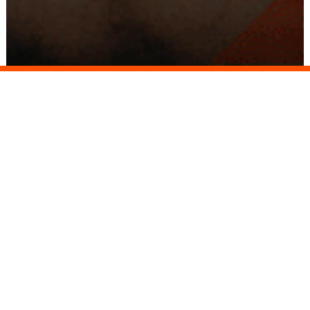
Conseils
Livraison
personnalisés
rapide
Paiement
Paiement
sécurisé
3x/4x