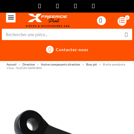
0
Contactez-nous
Accueil
Direction
Autres composants direction
Bras pit
Bielle pendante
+5cm - SUZUKI SAMURAI