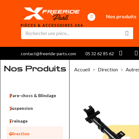
Nos produits
contact@freeride-parts.com
05 32 62 85 62
Nos Produits
Accueil
Direction
Autre

Pare-chocs & Blindage

Suspension

Freinage

Direction