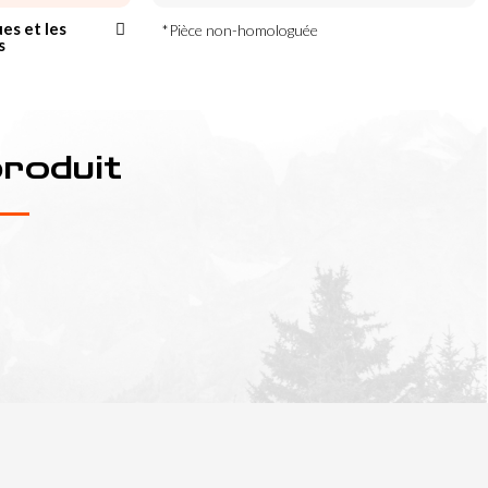
ues et les
*Pièce non-homologuée
s
produit