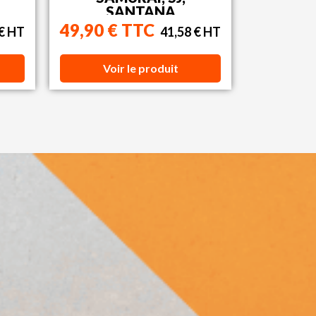
SANTANA
49,90 € TTC
 € HT
41,58 € HT
Voir le produit