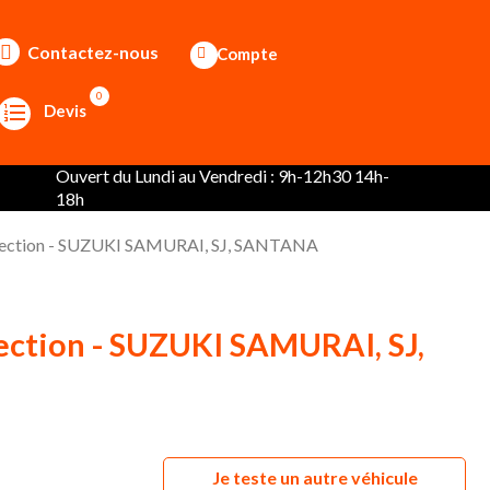
Contactez-nous
Compte
0
Devis
Ouvert du Lundi au Vendredi : 9h-12h30 14h-
18h
irection - SUZUKI SAMURAI, SJ, SANTANA
ection - SUZUKI SAMURAI, SJ,
Je teste un autre véhicule