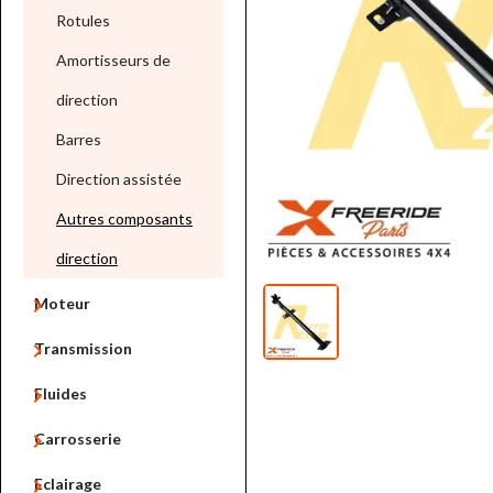
Rotules
Amortisseurs de
direction
Barres
Direction assistée
Autres composants
direction

Moteur

Transmission

Fluides

Carrosserie

Eclairage