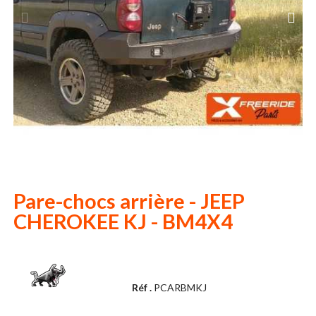
Pare-chocs arrière - JEEP
CHEROKEE KJ - BM4X4
Réf .
PCARBMKJ