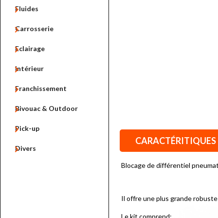

Fluides

Carrosserie

Eclairage

Intérieur

Franchissement

Bivouac & Outdoor

Pick-up
CARACTÉRITIQUES

Divers
Blocage de différentiel pneumat
Il offre une plus grande robustes
Le kit comprend: