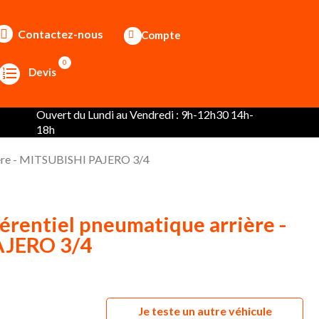
Contactez-nous
Compte
0
Devis
Ouvert du Lundi au Vendredi : 9h-12h30 14h-
18h
rière - MITSUBISHI PAJERO 3/4
érentiel pneumatique arrière -
AJERO 3/4
Je teste un autre véhicule