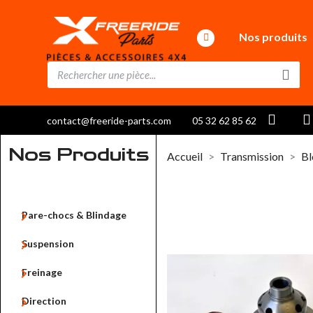
Nos produits
contact@freeride-parts.com
05 32 62 85 62
Nos Produits
Accueil
Transmission
Bl

Pare-chocs & Blindage

Suspension

Freinage

Direction