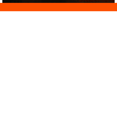
Conseils
Livraison
personnalisés
rapide
Paiement
Paiement
sécurisé
3x/4x
Nos produits
Pare-chocs & Blindage