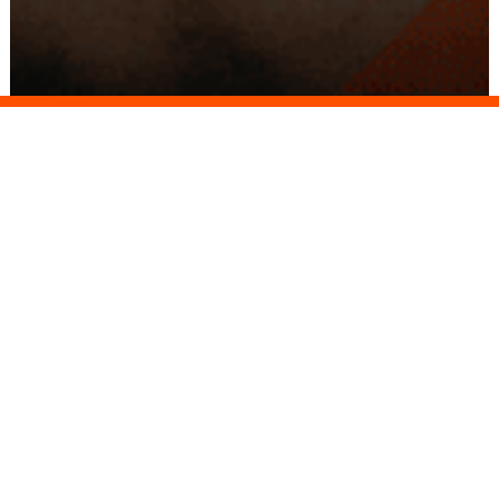
Conseils
Livraison
personnalisés
rapide
Paiement
Paiement
sécurisé
3x/4x