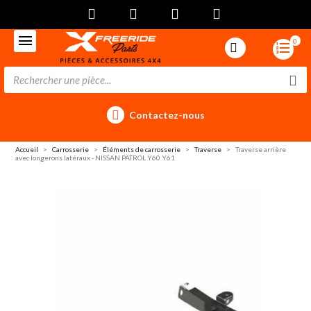
0
Contactez-nous
Accueil
Carrosserie
Éléments de carrosserie
Traverse
Traverse arrière
avec longerons latéraux - NISSAN PATROL Y60 Y61