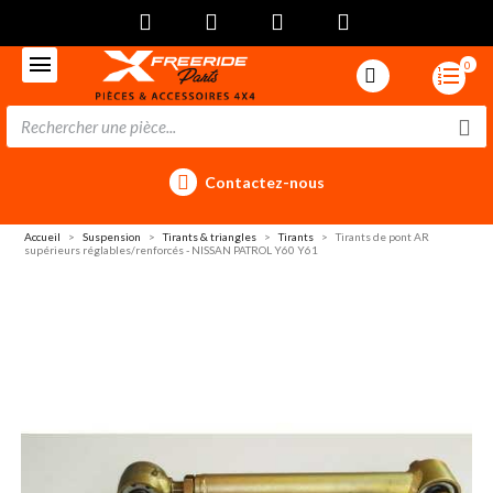
0
Contactez-nous
Accueil
Suspension
Tirants & triangles
Tirants
Tirants de pont AR
supérieurs réglables/renforcés - NISSAN PATROL Y60 Y61