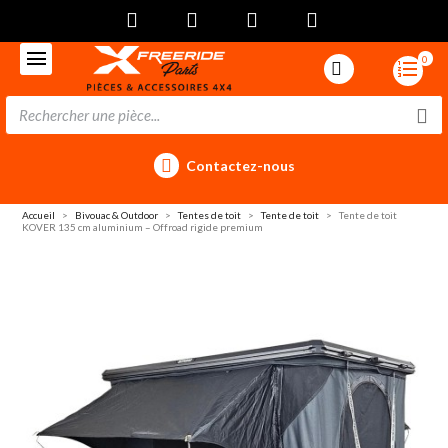
0
Contactez-nous
Accueil
Bivouac & Outdoor
Tentes de toit
Tente de toit
Tente de toit
KOVER 135 cm aluminium – Offroad rigide premium