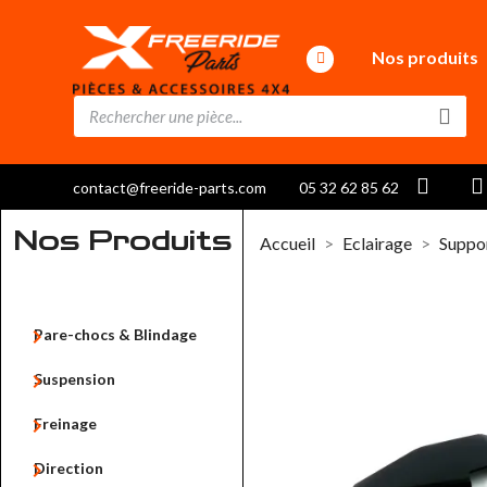
Nos produits
contact@freeride-parts.com
05 32 62 85 62
Nos Produits
Accueil
Eclairage
Suppo

Pare-chocs & Blindage

Suspension

Freinage

Direction