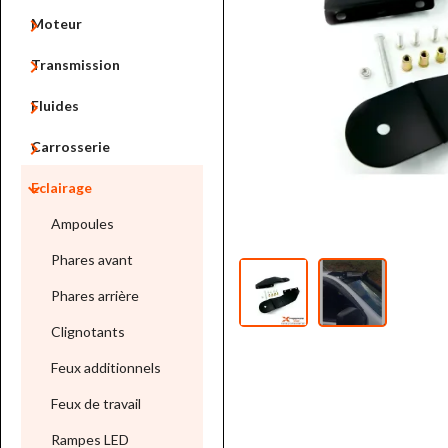

Moteur

Transmission

Fluides

Carrosserie

Eclairage
Ampoules
Phares avant
Phares arrière
Clignotants
Feux additionnels
Feux de travail
Rampes LED