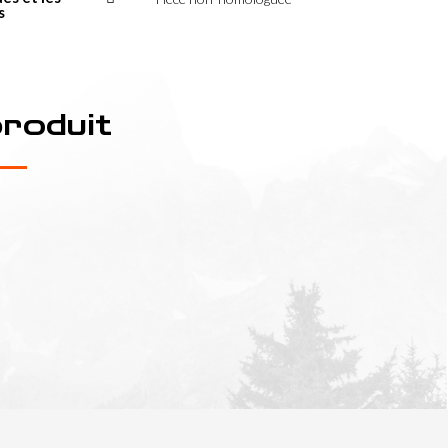
s
produit