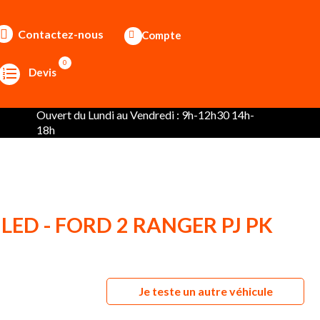
Contactez-nous
Compte
0
Devis
Ouvert du Lundi au Vendredi : 9h-12h30 14h-
18h
 LED - FORD 2 RANGER PJ PK
Je teste un autre véhicule