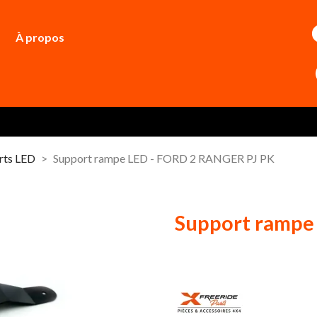
À propos
rts LED
Support rampe LED - FORD 2 RANGER PJ PK
Support rampe