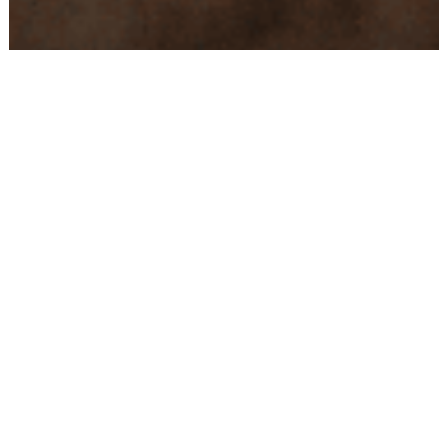
Conseils
Livraison
personnalisés
rapide
Paiement
Paiement
sécurisé
3x/4x