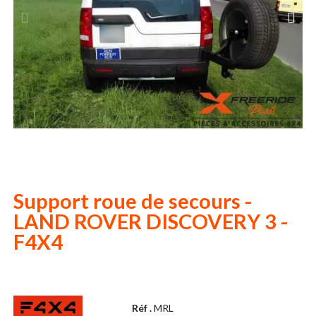
Support roue de secours -
LAND ROVER DISCOVERY 3 -
F4X4
Réf .
MRL