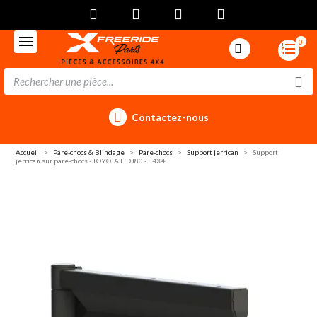
0
Contactez-nous
Accueil
Pare-chocs & Blindage
Pare-chocs
Support jerrican
Support
jerrican sur pare-chocs - TOYOTA HDJ80 - F4X4