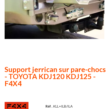
Support jerrican sur pare-chocs
- TOYOTA KDJ120 KDJ125 -
F4X4
Réf .
KLL+ILB/ILA