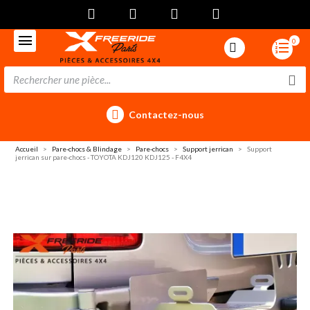
0
Contactez-nous
Accueil
Pare-chocs & Blindage
Pare-chocs
Support jerrican
Support
jerrican sur pare-chocs - TOYOTA KDJ120 KDJ125 - F4X4