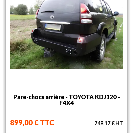
Pare-chocs arrière - TOYOTA KDJ120 -
F4X4
899,00 € TTC
749,17 € HT