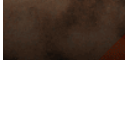
Conseils
Livraison
personnalisés
rapide
Paiement
Paiement
sécurisé
3x/4x