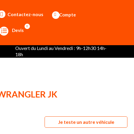
Contactez-nous
Compte
0
Devis
Ouvert du Lundi au Vendredi : 9h-12h30 14h-
18h
P WRANGLER JK
Je teste un autre véhicule