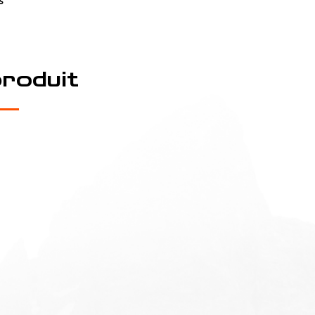
s
produit