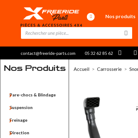
Nos produits
contact@freeride-parts.com
05 32 62 85 62
Nos Produits
Accueil
Carrosserie
Sno

Pare-chocs & Blindage

Suspension

Freinage

Direction