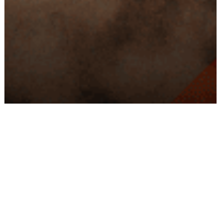
Conseils
Livraison
personnalisés
rapide
Paiement
Paiement
sécurisé
3x/4x