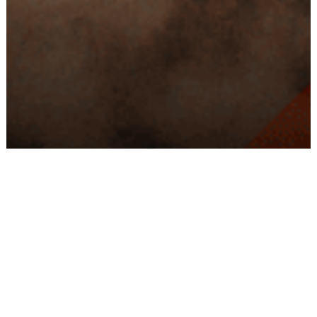
Conseils
Livraison
personnalisés
rapide
Paiement
Paiement
sécurisé
3x/4x