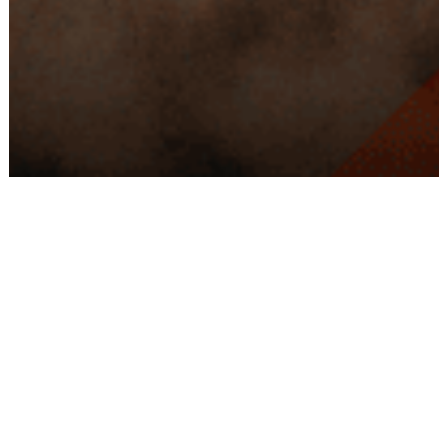
Conseils
Livraison
personnalisés
rapide
Paiement
Paiement
sécurisé
3x/4x