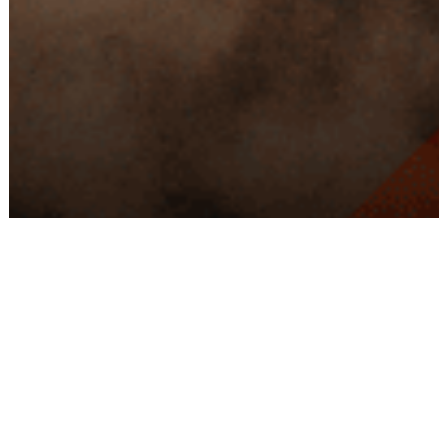
Conseils
Livraison
personnalisés
rapide
Paiement
Paiement
sécurisé
3x/4x