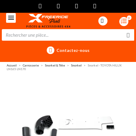
0
Contactez-nous
Accueil
Carrosserie
Snorkel & Tête
Snorkel
Snorkel - TOYOTA HILUX
LN165 LN170