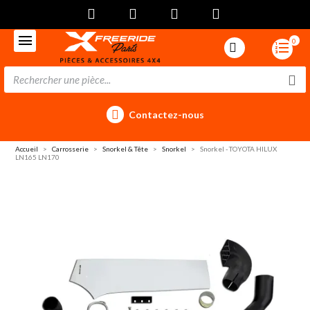
0
Contactez-nous
Accueil
Carrosserie
Snorkel & Tête
Snorkel
Snorkel - TOYOTA HILUX
LN165 LN170