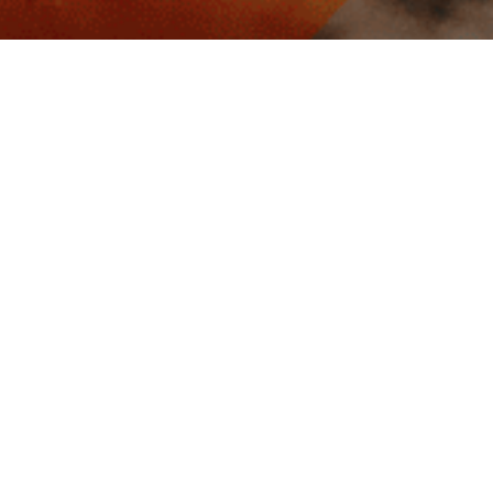
Paiement sécurisé
Paiement 3x
cter
Informations