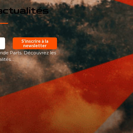
ctualités
S'inscrire à la
newsletter
ride Parts. Découvrez les
alités…