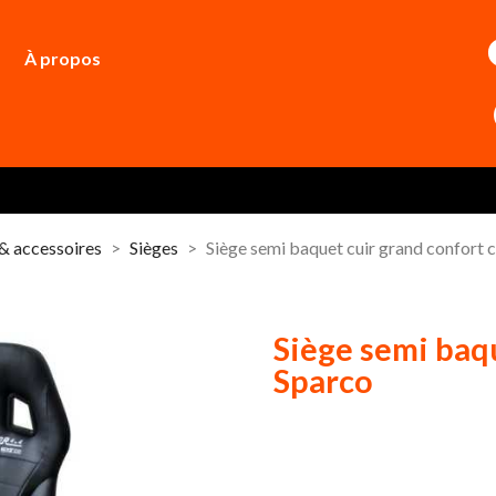
À propos
 & accessoires
Sièges
Siège semi baquet cuir grand confort 
Siège semi baq
Sparco