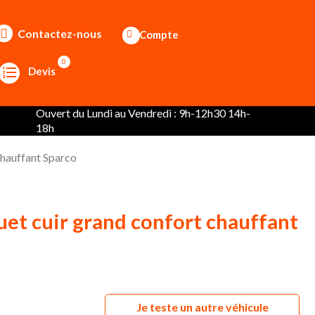
Contactez-nous
Compte
0
Devis
Ouvert du Lundi au Vendredi : 9h-12h30 14h-
18h
chauffant Sparco
uet cuir grand confort chauffant
Je teste un autre véhicule