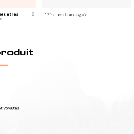
ues et les
*Pièce non-homologuée
s
produit
et voyages