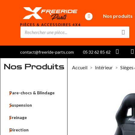
Nos produits
contact@freeride-parts.com
05 32 62 85 62
Nos Produits
Accueil
Intérieur
Sièges

Pare-chocs & Blindage

Suspension

Freinage

Direction