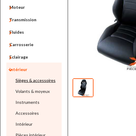

Moteur

Transmission

Fluides

Carrosserie

Eclairage

Intérieur
Sièges & accessoires
Volants & moyeux
Instruments
Accessoires
Intérieur
Pièces intérieur