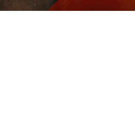
Livraison rapide
Nos produits
Nous conta
Pare-chocs
Carrosserie