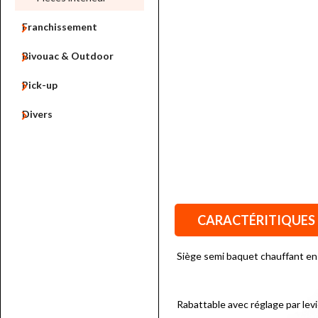

Franchissement

Bivouac & Outdoor

Pick-up

Divers
CARACTÉRITIQUES
Siège semi baquet chauffant en
Rabattable avec réglage par levi