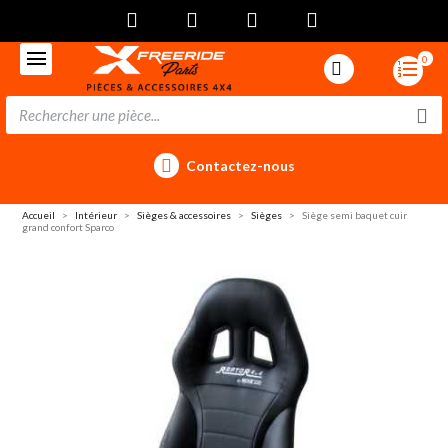
0
Contactez-nous
Accueil
Intérieur
Sièges & accessoires
Sièges
Siège semi baquet cuir
grand confort Sparco