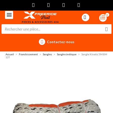
0
Contactez-nous
Accueil
Franchissement
Sangles
Sangle cinétique
Sangle Kinetic 5M 8M
12T