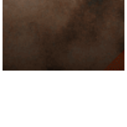
Conseils
Livraison
personnalisés
rapide
Paiement
Paiement
sécurisé
3x/4x