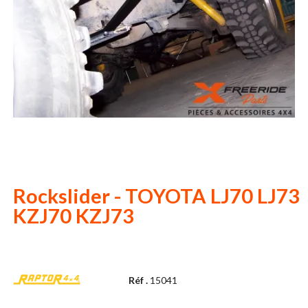
Rockslider - TOYOTA LJ70 LJ73
KZJ70 KZJ73
Réf .
15041