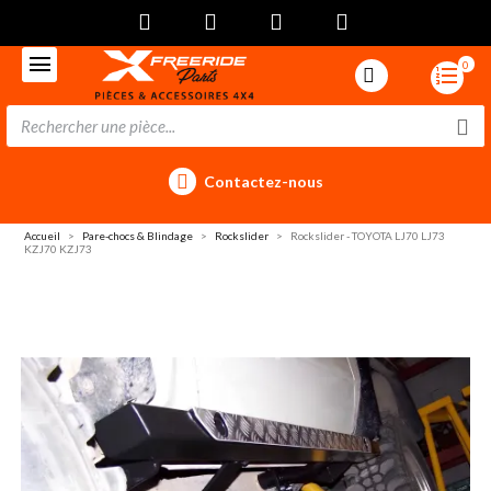
0
Contactez-nous
Accueil
Pare-chocs & Blindage
Rockslider
Rockslider - TOYOTA LJ70 LJ73
KZJ70 KZJ73