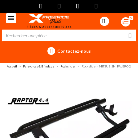
0
Contactez-nous
Accueil
Pare-chocs & Blindage
Rockslider
Rockslider - MITSUBISHI PAJERO 2