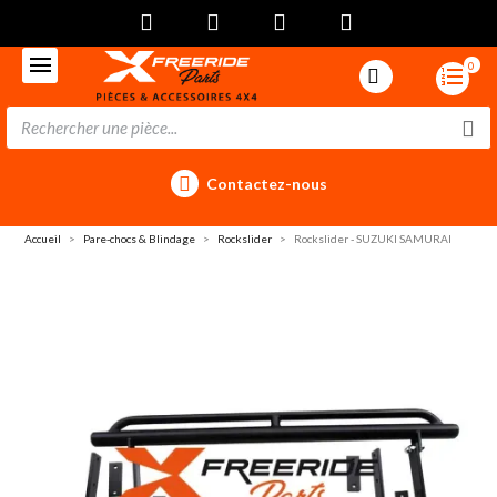
0
Contactez-nous
Accueil
Pare-chocs & Blindage
Rockslider
Rockslider - SUZUKI SAMURAI