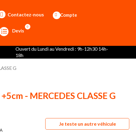
Contactez-nous
Compte
0
Devis
Ouvert du Lundi au Vendredi : 9h-12h30 14h-
18h
LASSE G
re +5cm - MERCEDES CLASSE G
Je teste un autre véhicule
2A