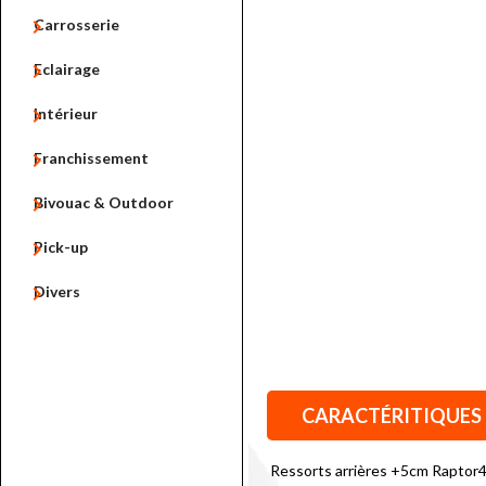

Carrosserie

Eclairage

Intérieur

Franchissement

Bivouac & Outdoor

Pick-up

Divers
CARACTÉRITIQUES
Ressorts arrières +5cm Raptor