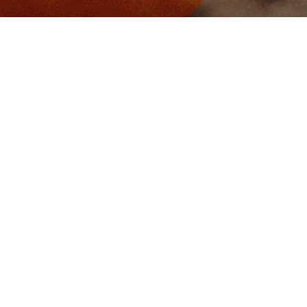
Paiement sécurisé
Paiement 3x
cter
Informations
reeride Parts
CGV / CGU