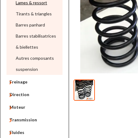
Lames & ressort
Tirants & triangles
Barres panhard
Barres stabilisatrices
& biellettes
Autres composants
suspension

Freinage

Direction

Moteur

Transmission

Fluides