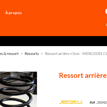
À propos
s & ressort
Ressorts
Ressort arrière +5cm - MERCEDES C
Ressort arriè
Réf .
2014