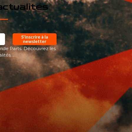
ctualités
S'inscrire à la
newsletter
ride Parts. Découvrez les
alités…