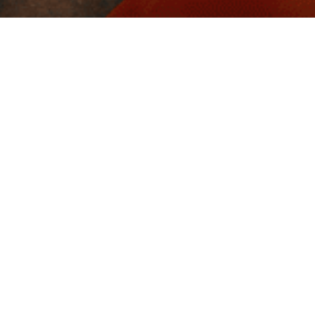
Livraison rapide
Nos produits
Nous conta
Pare-chocs
Carrosserie
À propos de F
& Blindage
Eclairage