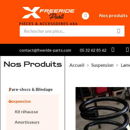
Nos produits
contact@freeride-parts.com
05 32 62 85 62
Nos Produits
Accueil
Suspension
Lame

Pare-chocs & Blindage

Suspension
Kit réhausse
Amortisseurs