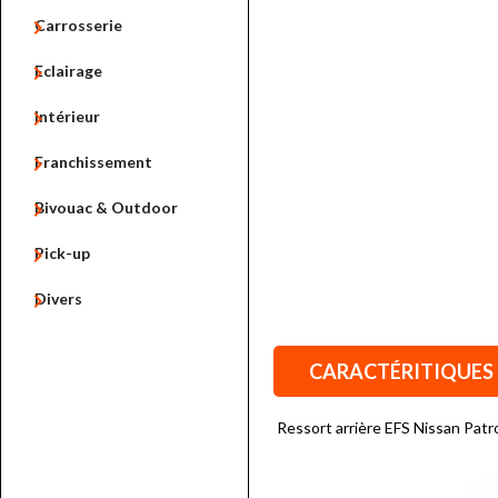

Carrosserie

Eclairage

Intérieur

Franchissement

Bivouac & Outdoor

Pick-up

Divers
CARACTÉRITIQUES
Ressort arrière EFS Nissan Pat