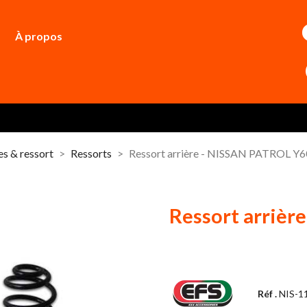
À propos
s & ressort
Ressorts
Ressort arrière - NISSAN PATROL Y6
Ressort arrièr
Réf .
NIS-1