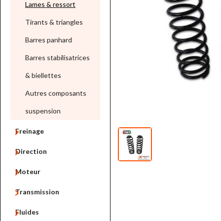
Lames & ressort
Tirants & triangles
Barres panhard
Barres stabilisatrices
& biellettes
Autres composants
suspension

Freinage

Direction

Moteur

Transmission

Fluides