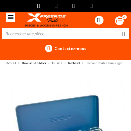
0
Contactez-nous
Accueil
Bivouac & Outdoor
Cuisine
Réchaud
Réchaud double Campingaz