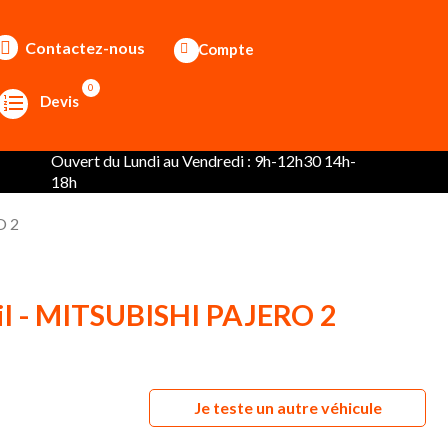
Contactez-nous
Compte
0
Devis
Ouvert du Lundi au Vendredi : 9h-12h30 14h-
18h
O 2
uil - MITSUBISHI PAJERO 2
Je teste un autre véhicule