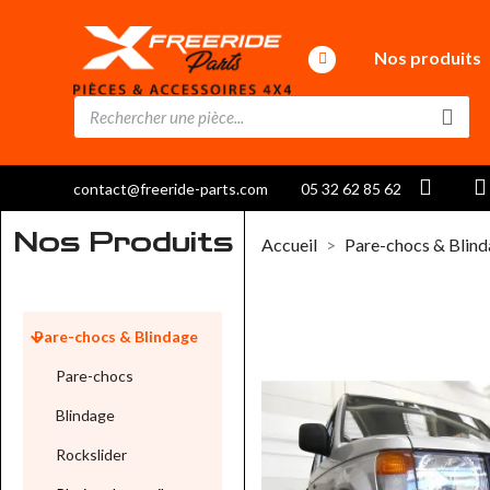
Nos produits
contact@freeride-parts.com
05 32 62 85 62
Nos Produits
Accueil
Pare-chocs & Blin

Pare-chocs & Blindage
Pare-chocs
Blindage
Rockslider