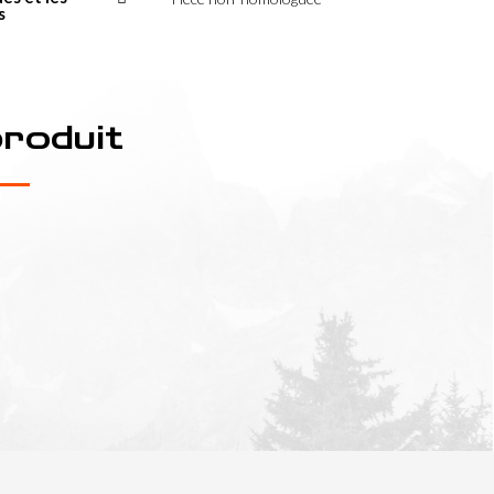
s
produit