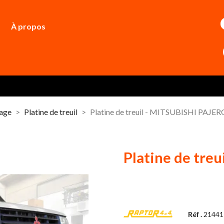
À propos
dage
Platine de treuil
Platine de treuil - MITSUBISHI PAJER
Platine de tre
Réf .
21441