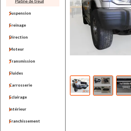
Platine de treuil

Suspension

Freinage

Direction

Moteur

Transmission

Fluides

Carrosserie

Eclairage

Intérieur

Franchissement