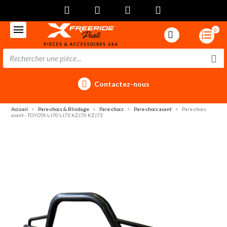
0
Contactez-nous
Accueil
Pare-chocs & Blindage
Pare-chocs
Pare-chocs avant
Pare-chocs
avant - TOYOTA LJ70 LJ73 KZJ70 KZJ73