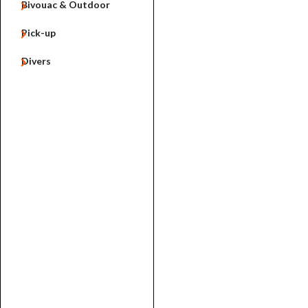

Bivouac & Outdoor

Pick-up

Divers