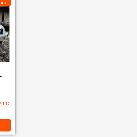
ion
-
0
9 TTC