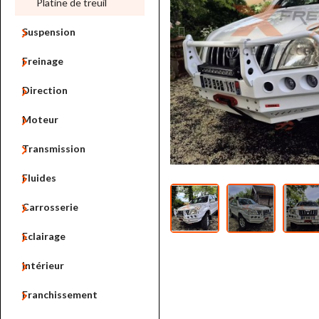
Platine de treuil

Suspension

Freinage

Direction

Moteur

Transmission

Fluides

Carrosserie

Eclairage

Intérieur

Franchissement