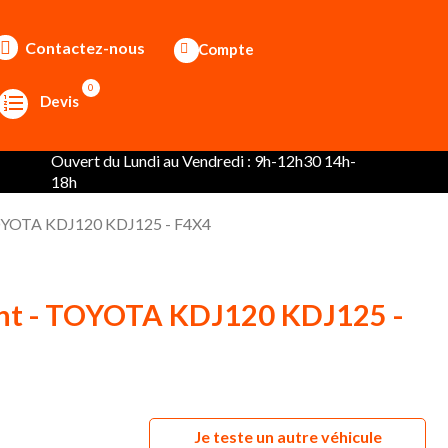
Contactez-nous
Compte
0
Devis
Ouvert du Lundi au Vendredi : 9h-12h30 14h-
18h
TOYOTA KDJ120 KDJ125 - F4X4
ant - TOYOTA KDJ120 KDJ125 -
Je teste un autre véhicule