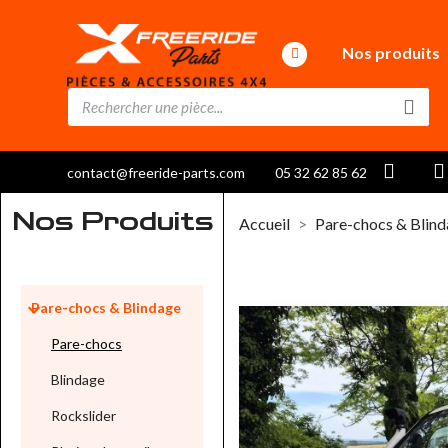
Nos produits
contact@freeride-parts.com
05 32 62 85 62
Nos Produits
Accueil
Pare-chocs & Blin

Pare-chocs & Blindage
Pare-chocs
Blindage
Rockslider