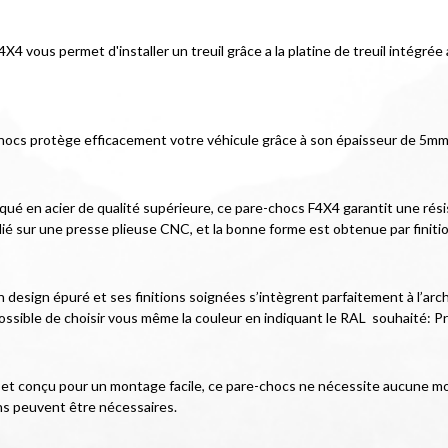
F4X4 vous permet d'installer un treuil grâce a la platine de treuil intégr
hocs protège efficacement votre véhicule grâce à son épaisseur de 5mm 
iqué en acier de qualité supérieure, ce pare-chocs F4X4 garantit une rés
lié sur une presse plieuse CNC, et la bonne forme est obtenue par finiti
esign épuré et ses finitions soignées s’intègrent parfaitement à l’archit
ossible de choisir vous même la couleur en indiquant le RAL  souhaité: Pri
cé et conçu pour un montage facile, ce pare-chocs ne nécessite aucune mod
ns peuvent être nécessaires.