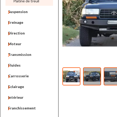
Platine de treuil

Suspension

Freinage

Direction

Moteur

Transmission

Fluides

Carrosserie

Eclairage

Intérieur

Franchissement