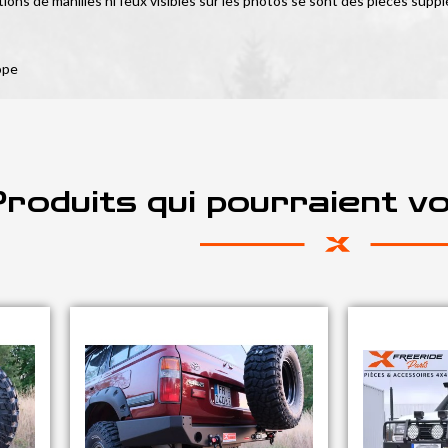
tions de manilles ni feux visibles sur les photos se sont des pièces suppl
ope
roduits qui pourraient v