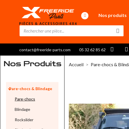
Nos produits
contact@freeride-parts.com
05 32 62 85 62
Nos Produits
Accueil
Pare-chocs & Blin

Pare-chocs & Blindage
Pare-chocs
Blindage
Rockslider