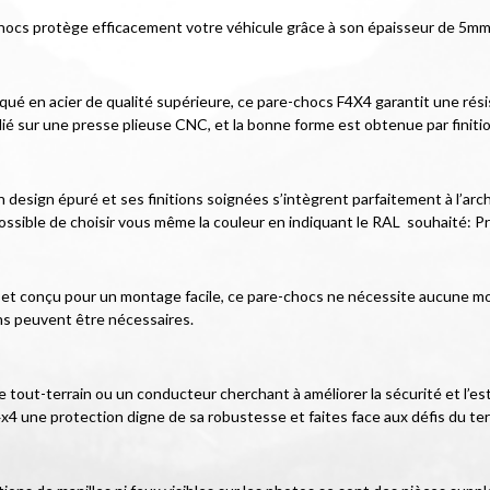
hocs protège efficacement votre véhicule grâce à son épaisseur de 5mm 
iqué en acier de qualité supérieure, ce pare-chocs F4X4 garantit une rés
lié sur une presse plieuse CNC, et la bonne forme est obtenue par finiti
esign épuré et ses finitions soignées s’intègrent parfaitement à l’archit
ossible de choisir vous même la couleur en indiquant le RAL  souhaité: Pri
cé et conçu pour un montage facile, ce pare-chocs ne nécessite aucune mod
ns peuvent être nécessaires.
tout-terrain ou un conducteur cherchant à améliorer la sécurité et l’est
x4 une protection digne de sa robustesse et faites face aux défis du ter