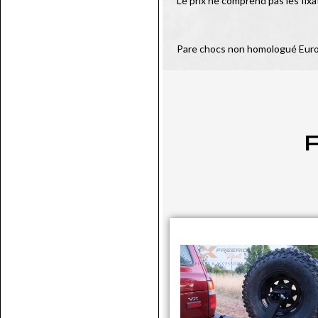
Le prix ne comprend pas les fixa
Pare chocs non homologué Eur
P