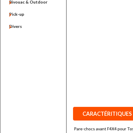

Bivouac & Outdoor

Pick-up

Divers
CARACTÉRITIQUES
Pare-chocs avant F4X4 pour To