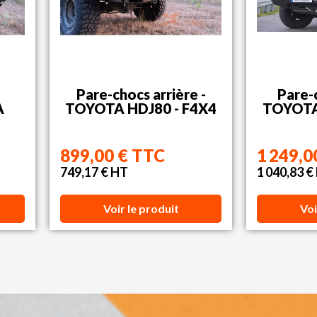
Pare-chocs arrière -
Pare-
A
TOYOTA HDJ80 - F4X4
TOYOTA
899,00 € TTC
1 249,0
749,17 € HT
1 040,83 €
Voir le produit
Voi