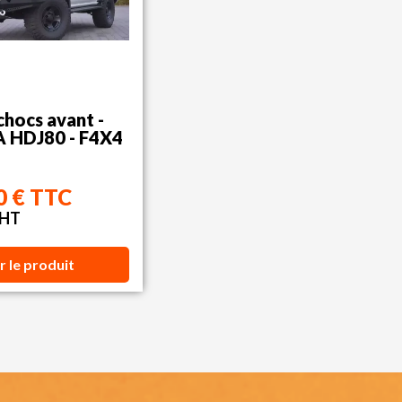
chocs avant -
 HDJ80 - F4X4
0 € TTC
 HT
r le produit