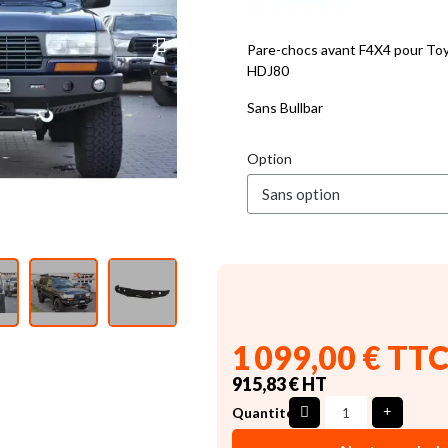
Pare-chocs avant F4X4 pour Toy
HDJ80
Sans Bullbar
Option
1 099,00 € TT
915,83 € HT
Quantité