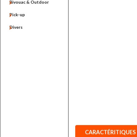

Bivouac & Outdoor

Pick-up

Divers
CARACTÉRITIQUES