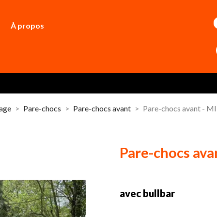
À propos
dage
Pare-chocs
Pare-chocs avant
Pare-chocs avant - M
Pare-chocs ava
avec bullbar