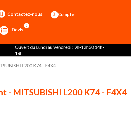
Contactez-nous
Compte
0
Devis
Ouvert du Lundi au Vendredi : 9h-12h30 14h-
18h
ITSUBISHI L200 K74 - F4X4
nt - MITSUBISHI L200 K74 - F4X4