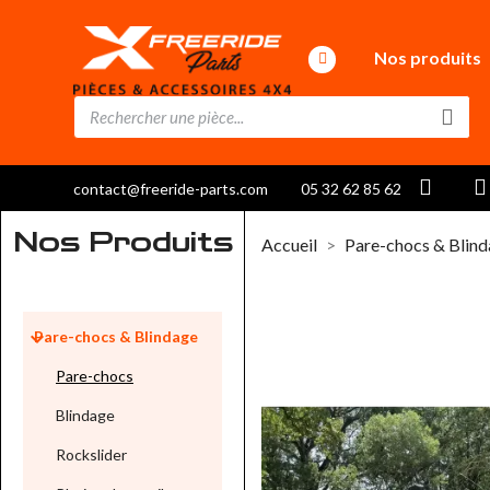
Nos produits
contact@freeride-parts.com
05 32 62 85 62
Nos Produits
Accueil
Pare-chocs & Blin

Pare-chocs & Blindage
Pare-chocs
Blindage
Rockslider