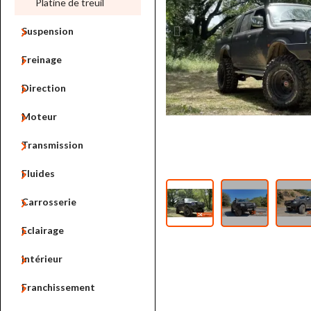
Platine de treuil

Suspension

Freinage

Direction

Moteur

Transmission

Fluides

Carrosserie

Eclairage

Intérieur

Franchissement