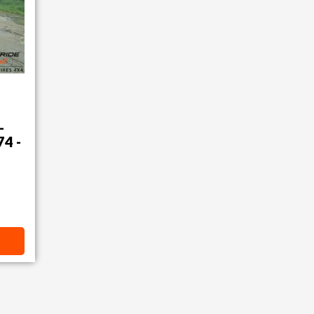
-
4 -