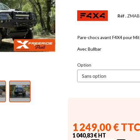
Réf .
ZMAB
Pare-chocs avant F4X4 pour Mit
Avec Bullbar
Option
1 249,00 € TT
1 040,83 € HT