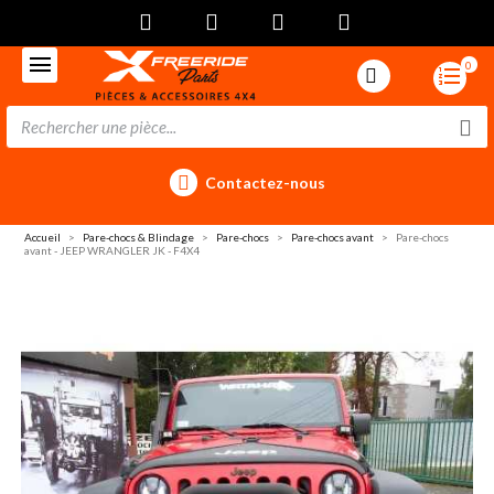
0
Contactez-nous
Accueil
Pare-chocs & Blindage
Pare-chocs
Pare-chocs avant
Pare-chocs
avant - JEEP WRANGLER JK - F4X4