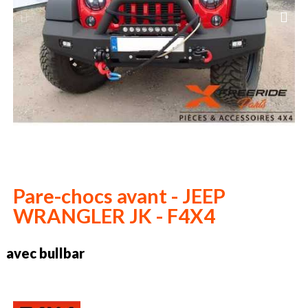
Pare-chocs avant - JEEP
WRANGLER JK - F4X4
avec bullbar