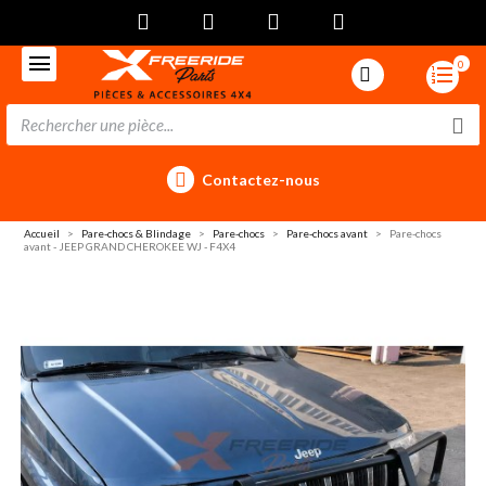
0
Contactez-nous
Accueil
Pare-chocs & Blindage
Pare-chocs
Pare-chocs avant
Pare-chocs
avant - JEEP GRAND CHEROKEE WJ - F4X4