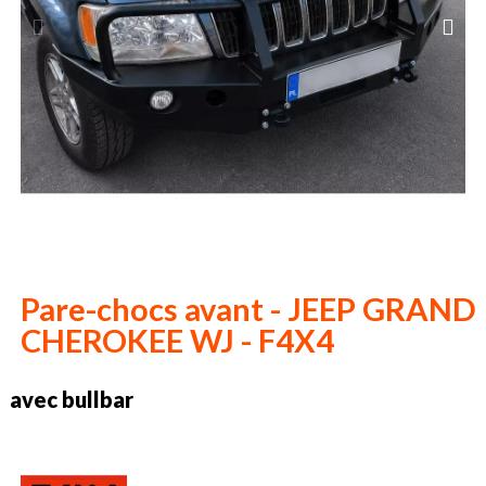
Pare-chocs avant - JEEP GRAND
CHEROKEE WJ - F4X4
avec bullbar