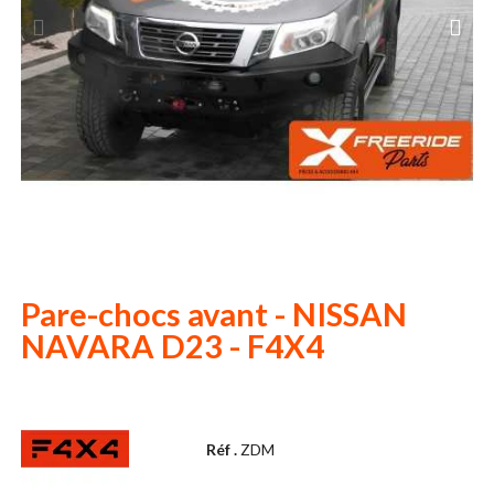
Pare-chocs avant - NISSAN
NAVARA D23 - F4X4
Réf .
ZDM